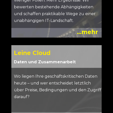
Weniger Folien. Mehr Ergebnisse. Wir
bewerten bestehende Abhängigkeiten
und schaffen praktikable Wege zu einer
unabhängigen IT-Landschaft.
...mehr
Leine Cloud
Daten und Zusammenarbeit
Wo liegen Ihre geschäftskritischen Daten
heute – und wer entscheidet letztlich
über Preise, Bedingungen und den Zugriff
darauf?