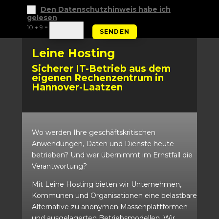
Den Datenschutzhinweis habe ich
gelesen
=
10 + 9
SENDEN
Leine Hosting
Sicherer IT-Betrieb aus dem
eigenen Rechenzentrum in
Hannover-Laatzen
Wo werden Ihre geschäftskritischen
Anwendungen, Daten und Dienste heute
betrieben? Und wer übernimmt im Ernstfall die
Verantwortung?
Mit Leine Hosting bieten wir Unternehmen,
Kommunen und Organisationen eine belastbare
Alternative zu anonymen Massenplattformen
und ausgelagerten Betriebsmodellen. Wir