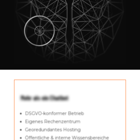
Mehr als ein Chatbot
DSGVO-konformer Betrieb
Eigenes Rechenzentrum
Georedundantes Hosting
Öffentliche & interne Wissensbereiche