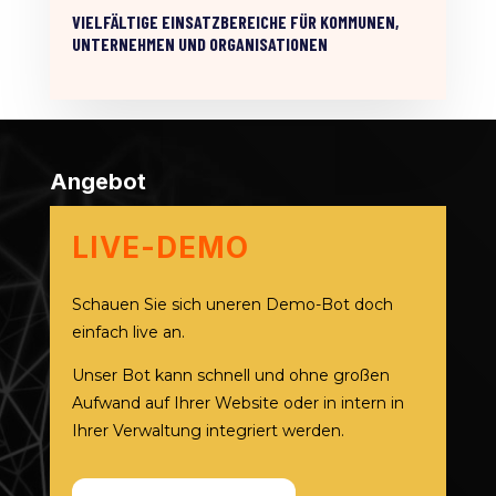
VIELFÄLTIGE EINSATZBEREICHE FÜR KOMMUNEN,
UNTERNEHMEN UND ORGANISATIONEN
Angebot
LIVE-DEMO
Schauen Sie sich uneren Demo-Bot doch
einfach live an.
Unser Bot kann schnell und ohne großen
Aufwand auf Ihrer Website oder in intern in
Ihrer Verwaltung integriert werden.