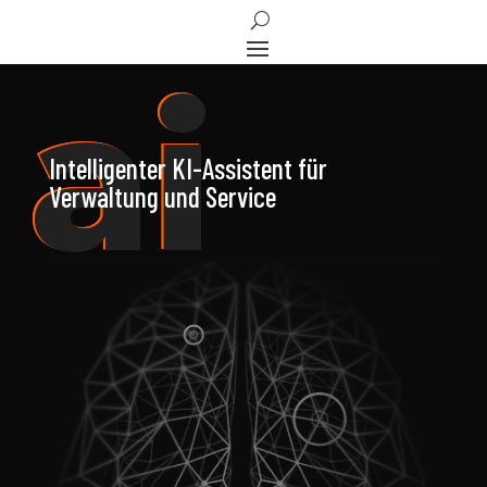
ai
ai
Intelligenter KI-Assistent für
Verwaltung und Service